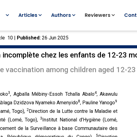
Articles
Authors
Reviewers
Cont
cle 10 |
Published:
26 Jun 2025
 incomplète chez les enfants de 12-23 moi
e vaccination among children aged 12-23 m
3
4
toko
, Agballa Mébiny-Essoh Tchalla Abalo
, Akawulu
8
9
 Ablaga Dzidzova Nyameko Amenyido
, Pauline Yanogo
2
kpamé, Togo),
Direction de la Lutte contre la Maladie et
3
nté (Lomé, Togo),
Institut National d’Hygiène (Lomé,
rcement de la Surveillance à base Communautaire des
5
sa, République démocratique du Congo),
Direction