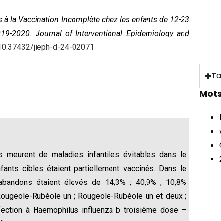
s à la Vaccination Incomplète chez les enfants de 12-23
2019-2020. Journal of Interventional Epidemiology and
/10.37432/jieph-d-24-02071
Ta
Mots
ts meurent de maladies infantiles évitables dans le
nts cibles étaient partiellement vaccinés. Dans le
d’abandons étaient élevés de 14,3% ; 40,9% ; 10,8%
 Rougeole-Rubéole un ; Rougeole-Rubéole un et deux ;
infection à Haemophilus influenza b troisième dose –