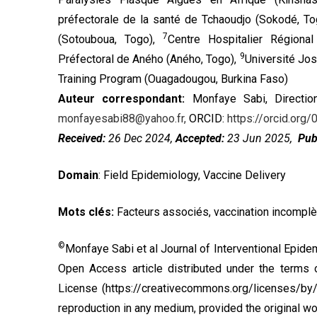
préfectorale de la santé de Tchaoudjo (Sokodé, T
7
(Sotouboua, Togo),
Centre Hospitalier Région
9
Préfectoral de Aného (Aného, Togo),
Université Jo
Training Program (Ouagadougou, Burkina Faso)
Auteur correspondant:
Monfaye Sabi, Direction
monfayesabi88@yahoo.fr,
ORCID:
https://orcid.or
Received:
26 Dec 2024,
Accepted:
23 Jun 2025,
Pub
Domain
: Field Epidemiology, Vaccine Delivery
Mots clés:
Facteurs associés, vaccination incompl
©
Monfaye Sabi et al Journal of Interventional Epide
Open Access article distributed under the terms
License
(https://creativecommons.org/licenses/by/4.
reproduction in any medium, provided the original wor