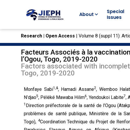
Special
About
Issues
Research |
Open Access
| Volume 8 (suppl 11): Arti
Facteurs Associés à la vaccination
l’Ogou, Togo, 2019-2020
Factors associated with incomplet
Togo, 2019-2020
1,&
2
Monfaye Sabi
, Hamadi Assane
, Wemboo Hala
5
6
7
N’djao
, Péléké Mawaba Hilim
, Yendoukoi Labite
,
1
Direction préfectorale de la santé de l’Ogou (Ata
problèmes de santé publique, Ministère de la Sa
4
Togo),
Coordination Technique du Projet de Renfo
Paralysies Flasque Aigues en Afrique (Kinsha