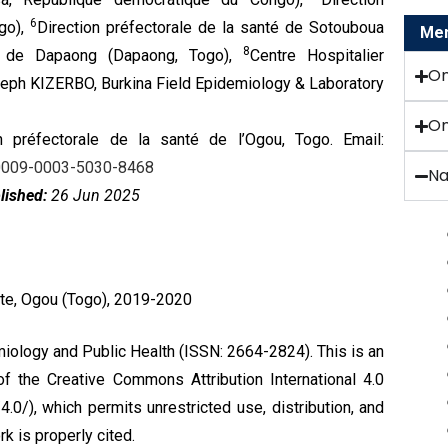
6
ogo),
Direction préfectorale de la santé de Sotouboua
Menu
8
al de Dapaong (Dapaong, Togo),
Centre Hospitalier
O
seph KIZERBO, Burkina Field Epidemiology & Laboratory
On
 préfectorale de la santé de l’Ogou, Togo. Email:
g/0009-0003-5030-8468
Na
lished:
26 Jun 2025
ète, Ogou (Togo), 2019-2020
miology and Public Health (ISSN: 2664-2824). This is an
 of the
Creative Commons Attribution International 4.0
0/), which permits unrestricted use, distribution, and
k is properly cited.