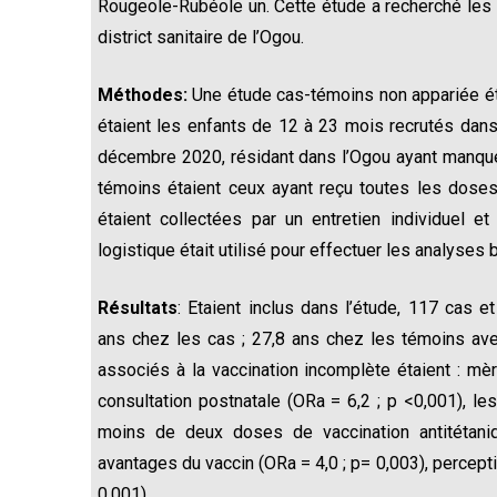
Rougeole-Rubéole un. Cette étude a recherché les 
district sanitaire de l’Ogou.
Méthodes:
Une étude cas-témoins non appariée ét
étaient les enfants de 12 à 23 mois recrutés dans
décembre 2020, résidant dans l’Ogou ayant manqué
témoins étaient ceux ayant reçu toutes les doses
étaient collectées par un entretien individuel 
logistique était utilisé pour effectuer les analyses b
Résultats
: Etaient inclus dans l’étude, 117 cas
ans chez les cas ; 27,8 ans chez les témoins avec
associés à la vaccination incomplète étaient : mè
consultation postnatale (ORa = 6,2 ; p <0,001), l
moins de deux doses de vaccination antitétan
avantages du vaccin (ORa = 4,0 ; p= 0,003), percep
0,001).