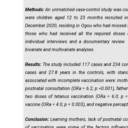
Methods:
An unmatched case-control study was co
were children aged 12 to 23 months recruited i
December 2020, residing in Ogou who had missed at
those who had received all the required doses o
individual interviews and a documentary review.
bivariate and multivariate analyses.
Results:
The study included 117 cases and 234 con
cases and 27.8 years in the controls, with stand
associated with incomplete vaccination were: mothe
postnatal consultation (ORa = 6.2; p <0.001), fathe
two doses of tetanus vaccination (ORa = 6.0; p =
vaccine (ORa = 4.0; p = 0.003), and negative percepti
Conclusion:
Learning mothers, lack of postnatal co
of vaccination were some of the factors influenc