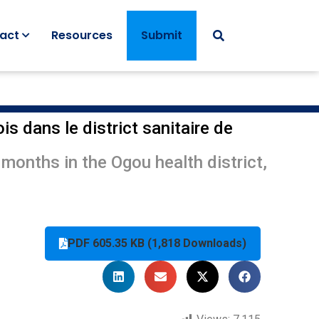
act
Resources
Submit
s dans le district sanitaire de
onths in the Ogou health district,
PDF 605.35 KB (1,818 Downloads)