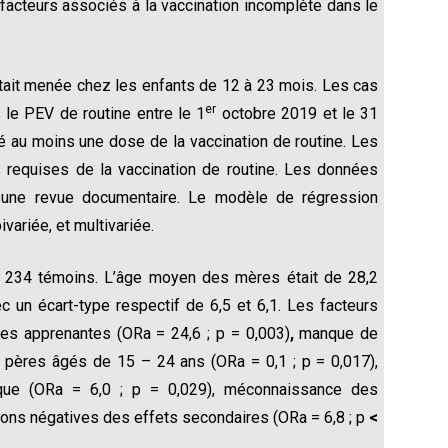
facteurs associés à la vaccination incomplète dans le
ait menée chez les enfants de 12 à 23 mois. Les cas
er
 le PEV de routine entre le 1
octobre 2019 et le 31
 au moins une dose de la vaccination de routine. Les
 requises de la vaccination de routine. Les données
et une revue documentaire. Le modèle de régression
ivariée, et multivariée.
 et 234 témoins. L’âge moyen des mères était de 28,2
 un écart-type respectif de 6,5 et 6,1. Les facteurs
res apprenantes (ORa = 24,6 ; p = 0,003)
,
manque de
es pères âgés de 15 – 24 ans (ORa = 0,1 ; p = 0,017),
ique (ORa = 6,0 ; p = 0,029), méconnaissance des
tions négatives des effets secondaires (ORa = 6,8 ; p
<